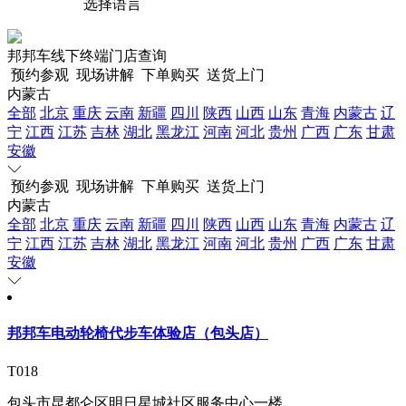
选择语言
邦邦车线下终端门店查询
预约参观
现场讲解
下单购买
送货上门
内蒙古
全部
北京
重庆
云南
新疆
四川
陕西
山西
山东
青海
内蒙古
辽
宁
江西
江苏
吉林
湖北
黑龙江
河南
河北
贵州
广西
广东
甘肃
安徽
预约参观
现场讲解
下单购买
送货上门
内蒙古
全部
北京
重庆
云南
新疆
四川
陕西
山西
山东
青海
内蒙古
辽
宁
江西
江苏
吉林
湖北
黑龙江
河南
河北
贵州
广西
广东
甘肃
安徽
邦邦车电动轮椅代步车体验店（包头店）
T018
包头市昆都仑区明日星城社区服务中心一楼