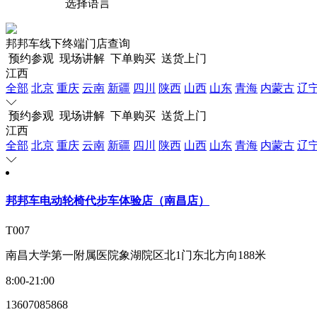
选择语言
邦邦车线下终端门店查询
预约参观
现场讲解
下单购买
送货上门
江西
全部
北京
重庆
云南
新疆
四川
陕西
山西
山东
青海
内蒙古
辽
预约参观
现场讲解
下单购买
送货上门
江西
全部
北京
重庆
云南
新疆
四川
陕西
山西
山东
青海
内蒙古
辽
邦邦车电动轮椅代步车体验店（南昌店）
T007
南昌大学第一附属医院象湖院区北1门东北方向188米
8:00-21:00
13607085868